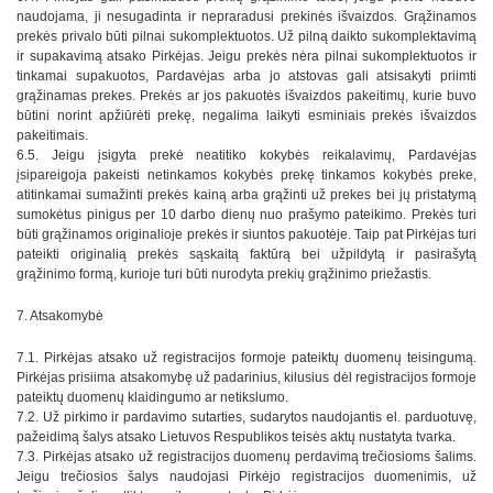
naudojama, ji nesugadinta ir nepraradusi prekinės išvaizdos. Grąžinamos
prekės privalo būti pilnai sukomplektuotos. Už pilną daikto sukomplektavimą
ir supakavimą atsako Pirkėjas. Jeigu prekės nėra pilnai sukomplektuotos ir
tinkamai supakuotos, Pardavėjas arba jo atstovas gali atsisakyti priimti
grąžinamas prekes. Prekės ar jos pakuotės išvaizdos pakeitimų, kurie buvo
būtini norint apžiūrėti prekę, negalima laikyti esminiais prekės išvaizdos
pakeitimais.
6.5. Jeigu įsigyta prekė neatitiko kokybės reikalavimų, Pardavėjas
įsipareigoja pakeisti netinkamos kokybės prekę tinkamos kokybės preke,
atitinkamai sumažinti prekės kainą arba grąžinti už prekes bei jų pristatymą
sumokėtus pinigus per 10 darbo dienų nuo prašymo pateikimo. Prekės turi
būti grąžinamos originalioje prekės ir siuntos pakuotėje. Taip pat Pirkėjas turi
pateikti originalią prekės sąskaitą faktūrą bei užpildytą ir pasirašytą
grąžinimo formą, kurioje turi būti nurodyta prekių grąžinimo priežastis.
7. Atsakomybė
7.1. Pirkėjas atsako už registracijos formoje pateiktų duomenų teisingumą.
Pirkėjas prisiima atsakomybę už padarinius, kilusius dėl registracijos formoje
pateiktų duomenų klaidingumo ar netikslumo.
7.2. Už pirkimo ir pardavimo sutarties, sudarytos naudojantis el. parduotuvę,
pažeidimą šalys atsako Lietuvos Respublikos teisės aktų nustatyta tvarka.
7.3. Pirkėjas atsako už registracijos duomenų perdavimą trečiosioms šalims.
Jeigu trečiosios šalys naudojasi Pirkėjo registracijos duomenimis, už