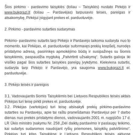
Šios pirkimo - pardavimo taisyklės (toliau – Taisyklės) nustato Pirkėjo ir
www.bukgrazi.lt
(toliau – Pardavėjas) tarpusavio teises, pareigas ir
atsakomybę, Pirkėjui įsigyjant prekes el. parduotuvėje.
2. Pirkimo - pardavimo sutarties sudarymas
Pirkimo- pardavimo sutartis tarp Pirkėjo ir Pardavėjo laikoma sudaryta nuo to
momento, kai Pirkėjas, el. parduotuvėje suformavęs prekių krepšelį, nurodęs
pristatymo adresą, pasirinkęs apmokėjimo būdą ir susipažinęs su šiomis
taisyklėmis, paspaudžia mygtuką „Patvirtinti užsakymą“. Sutartis galioja iki
visiško pagal šios sutarties taisykles pareigų įvykdymo. Kiekviena sutartis,
sudaryta tarp Pirkėjo ir Pardavėjo, yra saugoma
www.bukgrazi.lt
el.
parduotuvėje.
3. Pirkėjo teisės ir pareigos
3.1. Vadovaujantis šiomis Taisyklėmis bei Lietuvos Respublikos teisės aktais
Pirkėjas turi teisę pirkti prekes el. parduotuvėje.
3.2. Pirkėjas (vartotojas) turi teisę atsisakyti prekių pirkimo-pardavimo
sutarties su Pardavėju, apie tai raštu pranešdamas Pardavėjui per 7 darbo
dienas nuo prekės pristatymo dienos, vadovaujantis 2001 m. rugpjūčio 17 d.
LR Ūkio ministro įsakymu Nr. 258 „Dėl daiktų pardavimo ir paslaugų teikimo,
kai sutartys sudaromos naudojant ryšių priemones, taisyklių patvirtinimo“.
Pirkėjas turi kitas Taisyklėse ir Lietuvos Respublikos teisės aktuose