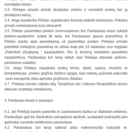
numatytas teises.
3.3. Pirkėjas privalo priimti užsakytas prekes ir sumokėti prekių bei jų
pristatymo kainą.
3.4. Jeigu pasikeičia Pirkėjo registracijos formoje pateikti duomenys, Pirkėjas
privalo nedelsdamas juos atnaujinti.
3.5. Pirkėjo pasirinktos prekės rezervuojamos bei Pardavėjas imasi vykdyti
pirkimo-pardavimo sutartį tik tada, kai Pardavėjas gauna pranešimą iš
Pirkėjo banko apie apmokėjimą už pasirinktas prekes. Pirkėjas privalo
patvirtinti mokėjimo pavedimą ne vėliau kaip per 24 valandas nuo mygtuko
„Patvirtinti užsakymą ” paspaudimo. Per šį terminą mokėjimo pavedimo
nepatvirtinus, Pardavėjas turi teisę laikyti, kad Pirkėjas atsisakė pirkimo-
pardavimo sutarties.
3.6. Jeigu Pirkėjui nepatinka prekių forma, dydis, spalva, modelis ar
komplektacija prekes grąžina (būtina sąlyga, kad nebūtų pažeista pakuotė)
savo transportu arba apmoka grąžinimo išlaidas.
3.7. Pirkėjas privalo laikytis kitų Taisyklėse bei Lietuvos Respublikos teisės
aktuose nustatytų reikalavimų.
4. Pardavėjo teisės ir pareigos
4.1. Jei Pirkėjas bando pakenkti el. parduotuvės darbui ar stabiliam veikimui,
Pardavėjas gali be išankstinio perspėjimo apriboti, sustabdyti (nutraukti) jam
galimybę naudotis elektronine parduotuve.
4.2. Pardavėjas turi teisę laikinai arba neterminuotai nutraukti el.