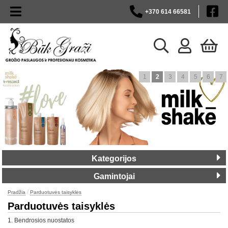
+370 614 66581
1
2
3
4
5
6
7
Kategorijos
Gamintojai
/
Pradžia
Parduotuvės taisyklės
Parduotuvės taisyklės
1. Bendrosios nuostatos