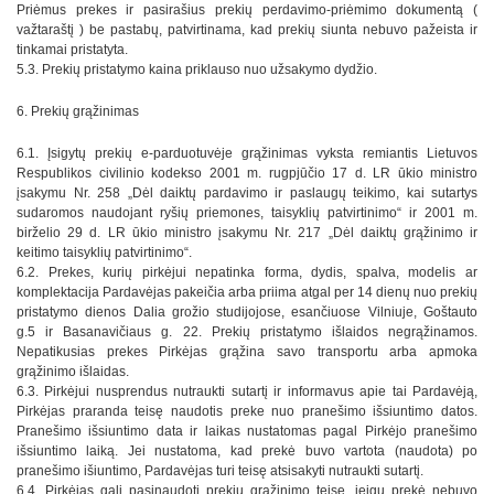
Priėmus prekes ir pasirašius prekių perdavimo-priėmimo dokumentą (
važtaraštį ) be pastabų, patvirtinama, kad prekių siunta nebuvo pažeista ir
tinkamai pristatyta.
5.3. Prekių pristatymo kaina priklauso nuo užsakymo dydžio.
6. Prekių grąžinimas
6.1. Įsigytų prekių e-parduotuvėje grąžinimas vyksta remiantis Lietuvos
Respublikos civilinio kodekso 2001 m. rugpjūčio 17 d. LR ūkio ministro
įsakymu Nr. 258 „Dėl daiktų pardavimo ir paslaugų teikimo, kai sutartys
sudaromos naudojant ryšių priemones, taisyklių patvirtinimo“ ir 2001 m.
birželio 29 d. LR ūkio ministro įsakymu Nr. 217 „Dėl daiktų grąžinimo ir
keitimo taisyklių patvirtinimo“.
6.2. Prekes, kurių pirkėjui nepatinka forma, dydis, spalva, modelis ar
komplektacija Pardavėjas pakeičia arba priima atgal per 14 dienų nuo prekių
pristatymo dienos Dalia grožio studijojose, esančiuose Vilniuje, Goštauto
g.5 ir Basanavičiaus g. 22. Prekių pristatymo išlaidos negrąžinamos.
Nepatikusias prekes Pirkėjas grąžina savo transportu arba apmoka
grąžinimo išlaidas.
6.3. Pirkėjui nusprendus nutraukti sutartį ir informavus apie tai Pardavėją,
Pirkėjas praranda teisę naudotis preke nuo pranešimo išsiuntimo datos.
Pranešimo išsiuntimo data ir laikas nustatomas pagal Pirkėjo pranešimo
išsiuntimo laiką. Jei nustatoma, kad prekė buvo vartota (naudota) po
pranešimo išiuntimo, Pardavėjas turi teisę atsisakyti nutraukti sutartį.
6.4. Pirkėjas gali pasinaudoti prekių grąžinimo teise, jeigu prekė nebuvo