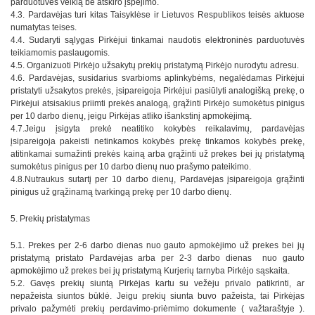
parduotuvės veiklą be atskiro įspėjimo.
4.3. Pardavėjas turi kitas Taisyklėse ir Lietuvos Respublikos teisės aktuose
numatytas teises.
4.4. Sudaryti sąlygas Pirkėjui tinkamai naudotis elektroninės parduotuvės
teikiamomis paslaugomis.
4.5. Organizuoti Pirkėjo užsakytų prekių pristatymą Pirkėjo nurodytu adresu.
4.6. Pardavėjas, susidarius svarbioms aplinkybėms, negalėdamas Pirkėjui
pristatyti užsakytos prekės, įsipareigoja Pirkėjui pasiūlyti analogišką prekę, o
Pirkėjui atsisakius priimti prekės analogą, grąžinti Pirkėjo sumokėtus pinigus
per 10 darbo dienų, jeigu Pirkėjas atliko išankstinį apmokėjimą.
4.7.Jeigu įsigyta prekė neatitiko kokybės reikalavimų, pardavėjas
įsipareigoja pakeisti netinkamos kokybės prekę tinkamos kokybės prekę,
atitinkamai sumažinti prekės kainą arba grąžinti už prekes bei jų pristatymą
sumokėtus pinigus per 10 darbo dienų nuo prašymo pateikimo.
4.8.Nutraukus sutartį per 10 darbo dienų, Pardavėjas įsipareigoja grąžinti
pinigus už grąžinamą tvarkingą prekę per 10 darbo dienų.
5. Prekių pristatymas
5.1. Prekes per 2-6 darbo dienas nuo gauto apmokėjimo už prekes bei jų
pristatymą pristato Pardavėjas arba per 2-3 darbo dienas nuo gauto
apmokėjimo už prekes bei jų pristatymą Kurjerių tarnyba Pirkėjo sąskaita.
5.2. Gavęs prekių siuntą Pirkėjas kartu su vežėju privalo patikrinti, ar
nepažeista siuntos būklė. Jeigu prekių siunta buvo pažeista, tai Pirkėjas
privalo pažymėti prekių perdavimo-priėmimo dokumente ( važtaraštyje ).