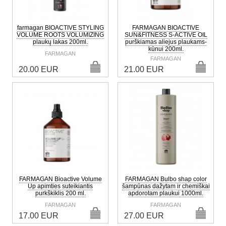
farmagan BIOACTIVE STYLING
FARMAGAN BIOACTIVE
VOLUME ROOTS VOLUMIZING
SUN&FITNESS S-ACTIVE OIL
plaukų lakas 200ml.
purškiamas aliejus plaukams-
kūnui 200ml.
FARMAGAN
FARMAGAN
20.00 EUR
21.00 EUR
FARMAGAN Bioactive Volume
FARMAGAN Bulbo shap color
Up apimties suteikiantis
šampūnas dažytam ir chemiškai
purkškiklis 200 ml.
apdorotam plaukui 1000ml.
FARMAGAN
FARMAGAN
17.00 EUR
27.00 EUR