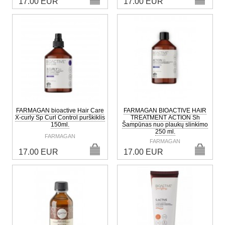
17.00 EUR
17.00 EUR
FARMAGAN bioactive Hair Care
FARMAGAN BIOACTIVE HAIR
X-curly Sp Curl Control purškiklis
TREATMENT ACTION Sh
150ml.
Šampūnas nuo plaukų slinkimo
250 ml.
FARMAGAN
FARMAGAN
17.00 EUR
17.00 EUR