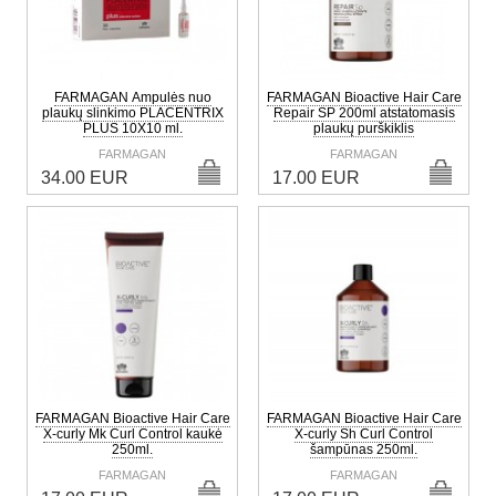
FARMAGAN Ampulės nuo
FARMAGAN Bioactive Hair Care
plaukų slinkimo PLACENTRIX
Repair SP 200ml atstatomasis
PLUS 10X10 ml.
plaukų purškiklis
FARMAGAN
FARMAGAN
34.00 EUR
17.00 EUR
FARMAGAN Bioactive Hair Care
FARMAGAN Bioactive Hair Care
X-curly Mk Curl Control kaukė
X-curly Sh Curl Control
250ml.
šampūnas 250ml.
FARMAGAN
FARMAGAN