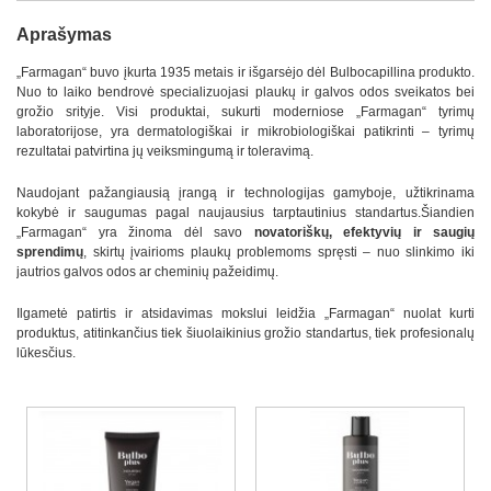
Aprašymas
„Farmagan“ buvo įkurta 1935 metais ir išgarsėjo dėl Bulbocapillina produkto.
Nuo to laiko bendrovė specializuojasi plaukų ir galvos odos sveikatos bei
grožio srityje. Visi produktai, sukurti moderniose „Farmagan“ tyrimų
laboratorijose, yra dermatologiškai ir mikrobiologiškai patikrinti – tyrimų
rezultatai patvirtina jų veiksmingumą ir toleravimą.
Naudojant pažangiausią įrangą ir technologijas gamyboje, užtikrinama
kokybė ir saugumas pagal naujausius tarptautinius standartus.Šiandien
„Farmagan“ yra žinoma dėl savo
novatoriškų, efektyvių ir saugių
sprendimų
, skirtų įvairioms plaukų problemoms spręsti – nuo slinkimo iki
jautrios galvos odos ar cheminių pažeidimų.
Ilgametė patirtis ir atsidavimas mokslui leidžia „Farmagan“ nuolat kurti
produktus, atitinkančius tiek šiuolaikinius grožio standartus, tiek profesionalų
lūkesčius.