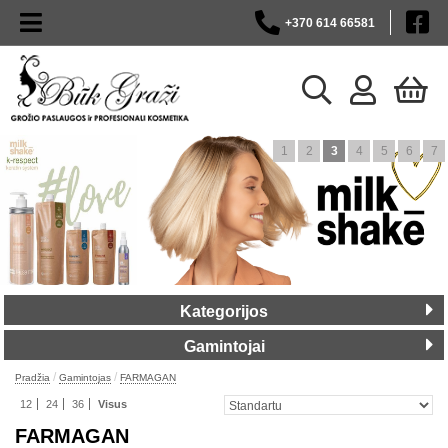
+370 614 66581
1
2
3
4
5
6
7
Kategorijos
Gamintojai
/
/
Pradžia
Gamintojas
FARMAGAN
12
24
36
Visus
FARMAGAN