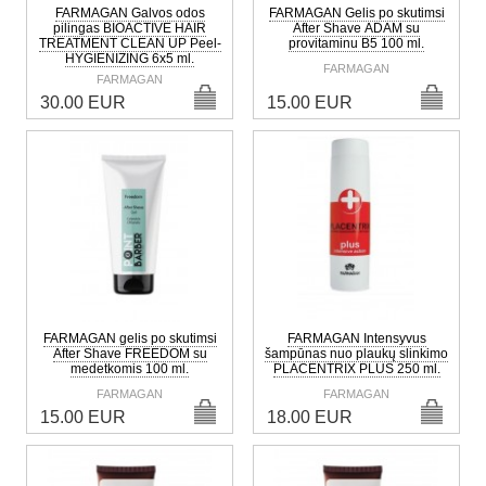
FARMAGAN Galvos odos
FARMAGAN Gelis po skutimsi
pilingas BIOACTIVE HAIR
After Shave ADAM su
TREATMENT CLEAN UP Peel-
provitaminu B5 100 ml.
HYGIENIZING 6x5 ml.
FARMAGAN
FARMAGAN
30.00 EUR
15.00 EUR
FARMAGAN gelis po skutimsi
FARMAGAN Intensyvus
After Shave FREEDOM su
šampūnas nuo plaukų slinkimo
medetkomis 100 ml.
PLACENTRIX PLUS 250 ml.
FARMAGAN
FARMAGAN
15.00 EUR
18.00 EUR