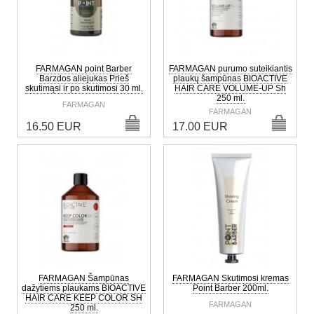
FARMAGAN point Barber
FARMAGAN purumo suteikiantis
Barzdos aliejukas Prieš
plaukų šampūnas BIOACTIVE
skutimąsi ir po skutimosi 30 ml.
HAIR CARE VOLUME-UP Sh
250 ml.
FARMAGAN
FARMAGAN
16.50 EUR
17.00 EUR
FARMAGAN Šampūnas
FARMAGAN Skutimosi kremas
dažytiems plaukams BIOACTIVE
Point Barber 200ml.
HAIR CARE KEEP COLOR SH
FARMAGAN
250 ml.