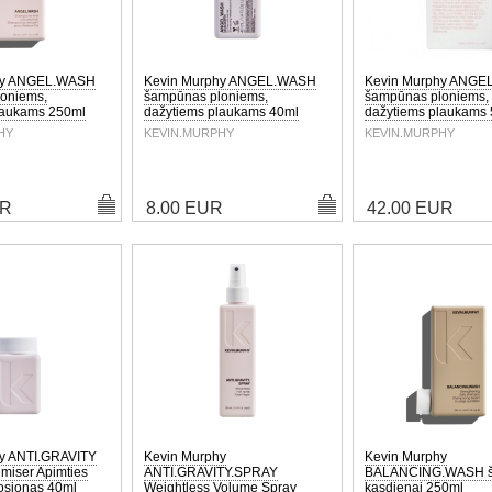
hy ANGEL.WASH
Kevin Murphy ANGEL.WASH
Kevin Murphy ANG
oniems,
šampūnas ploniems,
šampūnas ploniems,
laukams 250ml
dažytiems plaukams 40ml
dažytiems plaukams
HY
KEVIN.MURPHY
KEVIN.MURPHY
UR
8.00 EUR
42.00 EUR
y ANTI.GRAVITY
Kevin Murphy
Kevin Murphy
umiser Apimties
ANTI.GRAVITY.SPRAY
BALANCING.WASH 
losjonas 40ml
Weightless Volume Spray
kasdienai 250ml