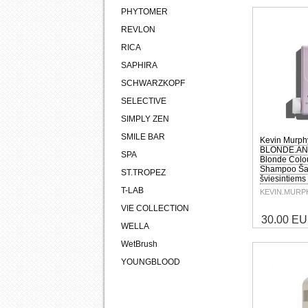
PHYTOMER
REVLON
RICA
SAPHIRA
SCHWARZKOPF
SELECTIVE
SIMPLY ZEN
SMILE BAR
Kevin Murph
BLONDE.A
SPA
Blonde Colo
Shampoo Š
ST.TROPEZ
šviesintiem
T-LAB
KEVIN.MURP
VIE COLLECTION
30.00 E
WELLA
WetBrush
YOUNGBLOOD