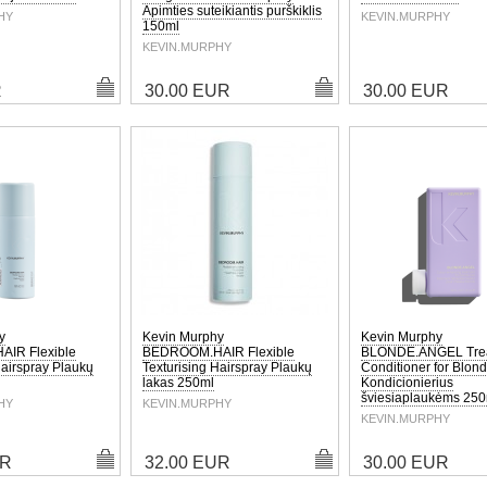
Apimties suteikiantis purškiklis
HY
KEVIN.MURPHY
150ml
KEVIN.MURPHY
R
30.00 EUR
30.00 EUR
y
Kevin Murphy
Kevin Murphy
IR Flexible
BEDROOM.HAIR Flexible
BLONDE.ANGEL Tre
Hairspray Plaukų
Texturising Hairspray Plaukų
Conditioner for Blond
lakas 250ml
Kondicionierius
šviesiaplaukėms 250
HY
KEVIN.MURPHY
KEVIN.MURPHY
UR
32.00 EUR
30.00 EUR