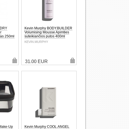
.DRY
Kevin Murphy BODY.BUILDER
r
Volumising Mousse Apimties
nas 250ml
suteikiančios putos 400ml
KEVIN.MURPHY
31.00 EUR
 Make-Up
Kevin Murphy COOL.ANGEL