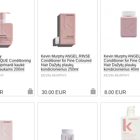
y
Kevin Murphy ANGEL.RINSE
Kevin Murphy ANGE
UE Conditioning
Conditioner for Fine Coloured
Conditioner for Fine
iprinanti kaukė
Hair Dažytų plaukų
Hair Dažytų plaukų
laukams 200ml
kondicionierius 250ml
kondicionierius 40ml
HY
KEVIN.MURPHY
KEVIN.MURPHY
UR
30.00 EUR
8.00 EUR