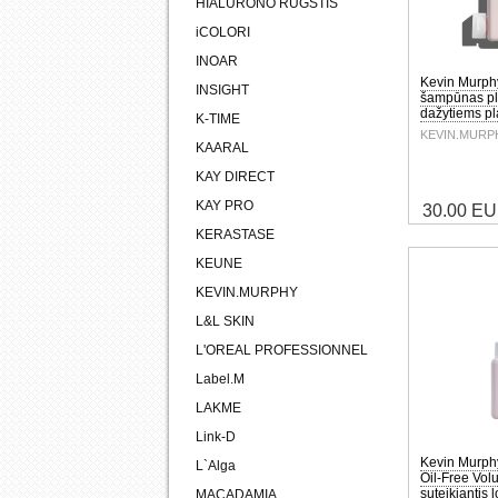
HIALURONO RŪGŠTIS
iCOLORI
INOAR
Kevin Murp
INSIGHT
šampūnas pl
dažytiems p
K-TIME
KEVIN.MURP
KAARAL
KAY DIRECT
KAY PRO
30.00 E
KERASTASE
KEUNE
KEVIN.MURPHY
L&L SKIN
L'OREAL PROFESSIONNEL
Label.M
LAKME
Link-D
Kevin Murph
L`Alga
Oil-Free Vol
suteikiantis 
MACADAMIA