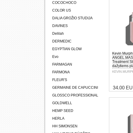
COCOCHOCO
COLOR US
DALIA GROŽIO STUDIJA
DAVINES
Delilah
DERMEDIC
EGYPTIAN GLOW
Kevin Murph
Evo
ANGEL.MASQ
Treatment St
FARMAGAN
dažytiems p
KEVIN.MURP
FARMONA
FLEUR'S
34.00 E
GERMAINE DE CAPUCCINI
GLOSSCO PROFESSIONAL
GOLDWELL
HEMP SEED
HERLA
HH SIMONSEN