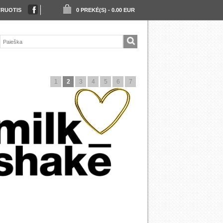
TRUOTIS
0 PREKĖ(S) - 0.00 EUR
1
2
3
4
5
6
7