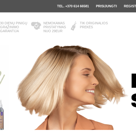
TEL. +370 614 66581
PRISIJUNGTI
REGIS
30 DIENŲ PINIGŲ
NEMOKAMAS
TIK ORIGINALIOS
GRĄŽINIMO
PRISTATYMAS
PREKĖS
GARANTIJA
NUO 29EUR