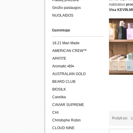
Plaukų priežiūra
natūralius
prod
Grožio paslaugos
Visa KEVIN.MU
NUOLAIDOS
Gamintojai
18.21 Man Made
AMERICAN CREW™
APATITE
Aromatic •89•
AUSTRALIAN GOLD
BEARD CLUB
BIOSILK
Carelika
CAVIAR SUPREME
CHI
Rodyti po:
1
Christophe Robin
CLOUD NINE