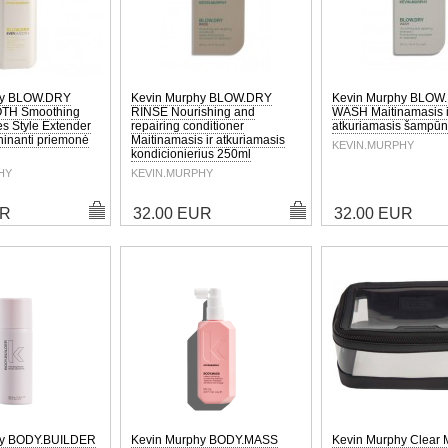
hy BLOW.DRY
Kevin Murphy BLOW.DRY
Kevin Murphy BLOW
TH Smoothing
RINSE Nourishing and
WASH Maitinamasis i
es Style Extender
repairing conditioner
atkuriamasis šampū
ninanti priemonė
Maitinamasis ir atkuriamasis
KEVIN.MURPHY
kondicionierius 250ml
HY
KEVIN.MURPHY
UR
32.00 EUR
32.00 EUR
hy BODY.BUILDER
Kevin Murphy BODY.MASS
Kevin Murphy Clear