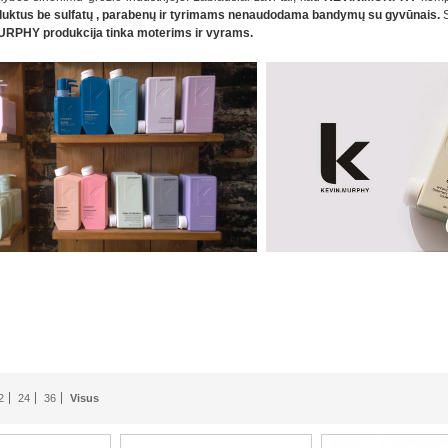
uktus be sulfatų , parabenų ir tyrimams nenaudodama bandymų su gyvūnais.
S
RPHY produkcija tinka moterims ir vyrams.
2
24
36
Visus