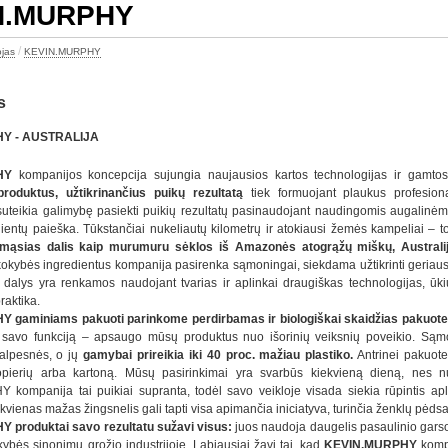
N.MURPHY
/
jas
KEVIN.MURPHY
s
Y - AUSTRALIJA
PHY
kompanijos koncepcija sujungia naujausios kartos technologijas ir gamtos
oduktus, užtikrinančius puikų rezultatą
tiek formuojant plaukus profesiona
suteikia galimybę pasiekti puikių rezultatų pasinaudojant naudingomis augalinėm
ientų paieška. Tūkstančiai nukeliautų kilometrų ir atokiausi žemės kampeliai – 
mąsias dalis kaip murumuru sėklos iš Amazonės atogrąžų miškų, Australij
okybės ingredientus kompanija pasirenka sąmoningai, siekdama užtikrinti geriausi
dalys yra renkamos naudojant tvarias ir aplinkai draugiškas technologijas, ū
raktika.
gaminiams pakuoti parinkome perdirbamas ir biologiškai skaidžias pakuote
ka savo funkciją – apsaugo mūsų produktus nuo išorinių veiksnių poveikio. Sąm
alpesnės, o jų
gamybai prireikia iki 40 proc. mažiau plastiko.
Antrinei pakuot
ierių arba kartoną. Mūsų pasirinkimai yra svarbūs kiekvieną dieną, nes nu
ompanija tai puikiai supranta, todėl savo veikloje visada siekia rūpintis apli
kvienas mažas žingsnelis gali tapti visa apimančia iniciatyva, turinčia ženklų pėds
produktai savo rezultatu sužavi visus:
juos naudoja daugelis pasaulinio gars
kybės sinonimu grožio industrijoje. Labiausiai žavi tai, kad
KEVIN.MURPHY
komp