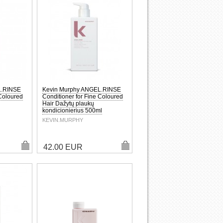
L.RINSE
Kevin Murphy ANGEL.RINSE
 Coloured
Conditioner for Fine Coloured
Hair Dažytų plaukų
kondicionierius 500ml
KEVIN.MURPHY
42.00 EUR