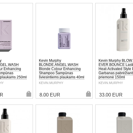
y
Kevin Murphy
Kevin Murphy BLOW
NGEL.WASH
BLONDE.ANGEL.WASH
EVER.BOUNCE Lasti
ur Enhancing
Blonde Colour Enhancing
Heat-Activated Style
ampūnas
Shampoo Šampūnas
Garbanas pabrėžiant
s plaukams 250ml
šviesintiems plaukams 40ml
priemonė 150ml
HY
KEVIN.MURPHY
KEVIN.MURPHY
UR
8.00 EUR
33.00 EUR