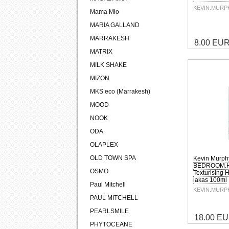
KEVIN.MURP
Mama Mio
MARIA GALLAND
MARRAKESH
8.00 EU
MATRIX
MILK SHAKE
MIZON
MKS eco (Marrakesh)
MOOD
NOOK
ODA
OLAPLEX
OLD TOWN SPA
Kevin Murph
BEDROOM.HA
OSMO
Texturising 
lakas 100ml
Paul Mitchell
KEVIN.MURP
PAUL MITCHELL
PEARLSMILE
18.00 E
PHYTOCEANE