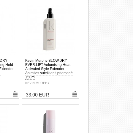
.DRY
Kevin Murphy BLOW.DRY
ng Hold
EVER.LIFT Volumising Heat-
 Extender
Activated Style Extender
i
Apimties suteikianti priemonė
150ml
KEVIN.MURPHY
33.00 EUR