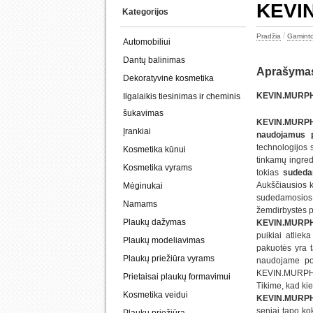
KEVI
Kategorijos
/
Pradžia
Gaminto
Automobiliui
Dantų balinimas
Aprašyma
Dekoratyvinė kosmetika
KEVIN.MURPH
Ilgalaikis tiesinimas ir cheminis
šukavimas
KEVIN.MUR
Įrankiai
naudojamus pr
technologijos 
Kosmetika kūnui
tinkamų ingred
Kosmetika vyrams
tokias
sudeda
Aukščiausios k
Mėginukai
sudedamosios 
Namams
žemdirbystės p
Plaukų dažymas
KEVIN.MURPHY 
puikiai atlie
Plaukų modeliavimas
pakuotės yra t
Plaukų priežiūra vyrams
naudojame pop
KEVIN.MURPHY k
Prietaisai plaukų formavimui
Tikime, kad kie
Kosmetika veidui
KEVIN.MURPHY 
seniai tapo ko