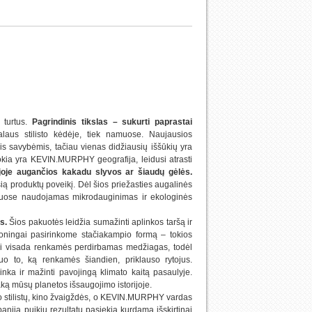
 turtus.
Pagrindinis tikslas – sukurti paprastai
laus stilisto kėdėje, tiek namuose. Naujausios
is savybėmis, tačiau vienas didžiausių iššūkių yra
tokia yra KEVIN.MURPHY geografija, leidusi atrasti
oje augančios kakadu slyvos ar šiaudų gėlės.
ą produktų poveikį. Dėl šios priežasties augalinės
kiuose naudojamas mikrodauginimas ir ekologinės
s.
Šios pakuotės leidžia sumažinti aplinkos taršą ir
oningai pasirinkome stačiakampio formą – tokios
ei visada renkamės perdirbamas medžiagas, todėl
o to, ką renkamės šiandien, priklauso rytojus.
nka ir mažinti pavojingą klimato kaitą pasaulyje.
aką mūsų planetos išsaugojimo istorijoje.
o stilistų, kino žvaigždės, o KEVIN.MURPHY vardas
anija puikių
rezultatų pasiekia kurdama išskirtinai