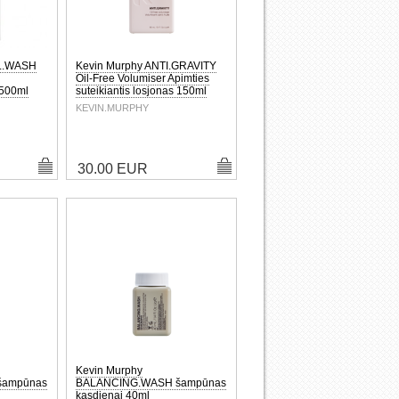
EL.WASH
Kevin Murphy ANTI.GRAVITY
Oil-Free Volumiser Apimties
 500ml
suteikiantis losjonas 150ml
KEVIN.MURPHY
30.00 EUR
Kevin Murphy
šampūnas
BALANCING.WASH šampūnas
kasdienai 40ml