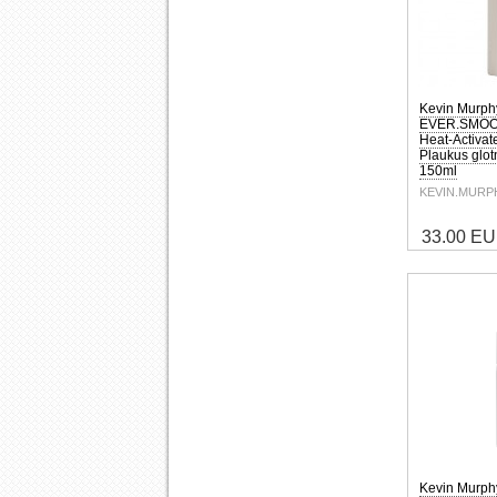
Kevin Murp
EVER.SMOO
Heat-Activat
Plaukus glot
150ml
KEVIN.MURP
33.00 E
Kevin Murp