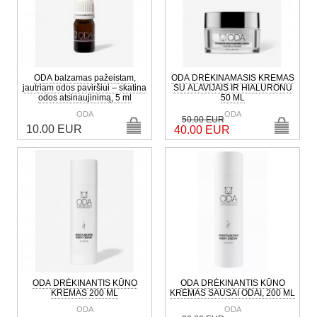
ODA balzamas pažeistam,
ODA DRĖKINAMASIS KREMAS
jautriam odos paviršiui – skatina
SU ALAVIJAIS IR HIALURONU
odos atsinaujinimą, 5 ml
50 ML
ODA
ODA
50.00 EUR
10.00 EUR
40.00 EUR
ODA DRĖKINANTIS KŪNO
ODA DRĖKINANTIS KŪNO
KREMAS 200 ML
KREMAS SAUSAI ODAI, 200 ML
ODA
ODA