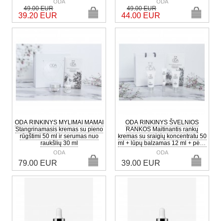
ODA
ODA
49.00 EUR
49.00 EUR
39.20 EUR
44.00 EUR
ODA RINKINYS MYLIMAI MAMAI
ODA RINKINYS ŠVELNIOS
Stangrinamasis kremas su pieno
RANKOS Maitinantis rankų
rūgštimi 50 ml ir serumas nuo
kremas su sraigių koncentratu 50
raukšlių 30 ml
ml + lūpų balzamas 12 ml + pėdų
kremas 50 ml
ODA
ODA
79.00 EUR
39.00 EUR