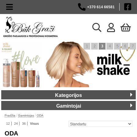
+370 614 66581
1
2
3
4
5
6
7
Kategorijos
Gamintojai
/
/
Pradžia
Gamintojas
ODA
12
24
36
Visus
ODA