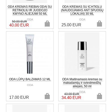
ODA KREMAS RIEBIAI ODAI SU
ODA KREMAS SU ICHTIOLU
RETINOLIU IR JUODOJO
(NAUDOJAMAS ANT SPUOGŲ
KMYNO ALIEJUMI 50 ML
LOKALIAI) 30 ML
ODA
ODA
50.00 EUR
25.00 EUR
40.00 EUR
ODA LŪPŲ BALZAMAS 12 ML
ODA Maitinamasis kremas su
makadamijų ir sviestmedžių
ODA
aliejais, 50 ml
ODA
43.00 EUR
17.00 EUR
34.40 EUR