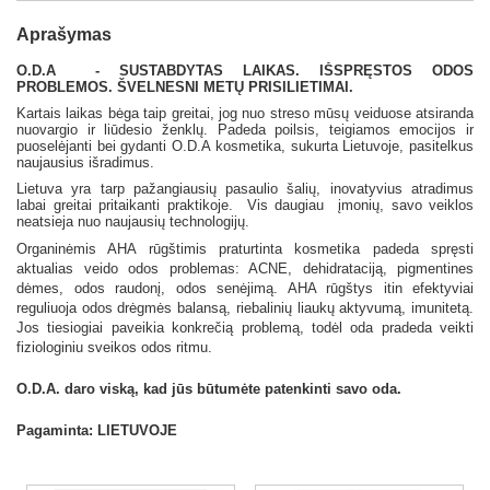
Aprašymas
O.D.A - SUSTABDYTAS LAIKAS. IŠSPRĘSTOS ODOS
PROBLEMOS. ŠVELNESNI METŲ PRISILIETIMAI.
Kartais laikas bėga taip greitai, jog nuo streso mūsų veiduose atsiranda
nuovargio ir liūdesio ženklų. Padeda poilsis, teigiamos emocijos ir
puoselėjanti bei gydanti O.D.A kosmetika, sukurta Lietuvoje, pasitelkus
naujausius išradimus.
Lietuva yra tarp pažangiausių pasaulio šalių, inovatyvius atradimus
labai greitai pritaikanti praktikoje. Vis daugiau įmonių, savo veiklos
neatsieja nuo naujausių technologijų.
Organinėmis AHA rūgštimis praturtinta kosmetika padeda spręsti
aktualias veido odos problemas: ACNE, dehidrataciją, pigmentines
dėmes, odos raudonį, odos senėjimą. AHA rūgštys itin efektyviai
reguliuoja odos drėgmės balansą, riebalinių liaukų aktyvumą, imunitetą.
Jos tiesiogiai paveikia konkrečią problemą, todėl oda pradeda veikti
fiziologiniu sveikos odos ritmu.
O.D.A. daro viską, kad jūs būtumėte patenkinti savo oda.
Pagaminta: LIETUVOJE