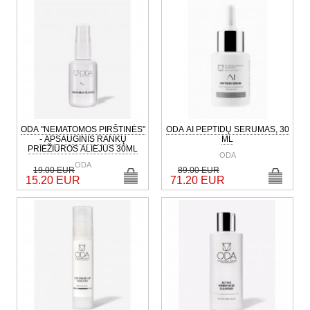
ODA "NEMATOMOS PIRŠTINĖS"
ODA AI PEPTIDŲ SERUMAS, 30
- APSAUGINIS RANKŲ
ML
PRIEŽIŪROS ALIEJUS 30ML
ODA
ODA
19.00 EUR
89.00 EUR
15.20 EUR
71.20 EUR